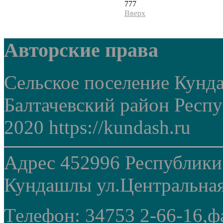
777
Вверх
Авторские права
Сельское поселение Кунд
Балтачевский район Респ
2020 https://kundash.ru
Адрес 452996 Республики
Кундашлы ул.Центральная
Телефон: 34753 2-66-16,ф