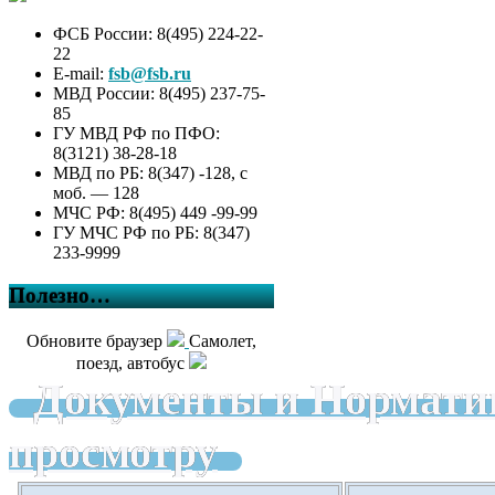
ФСБ России: 8(495) 224-22-
22
E-mail:
fsb@fsb.ru
МВД России: 8(495) 237-75-
85
ГУ МВД РФ по ПФО:
8(3121) 38-28-18
МВД по РБ: 8(347) -128, с
моб. — 128
МЧС РФ: 8(495) 449 -99-99
ГУ МЧС РФ по РБ: 8(347)
233-9999
Полезно…
Обновите браузер
Самолет,
поезд, автобус
Документы и Нормати
просмотру