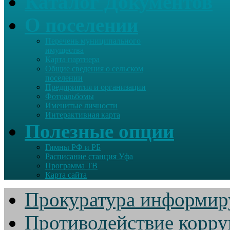
Каталог Документов
О поселении
Перечень муниципального
имущества
Карта партнера
Общие сведения о сельском
поселении
Предприятия и организации
Фотоальбомы
Именитые личности
Интерактивная карта
Полезные опции
Гимны РФ и РБ
Расписание станция Уфа
Программа ТВ
Карта сайта
Прокуратура информир
Противодействие корр