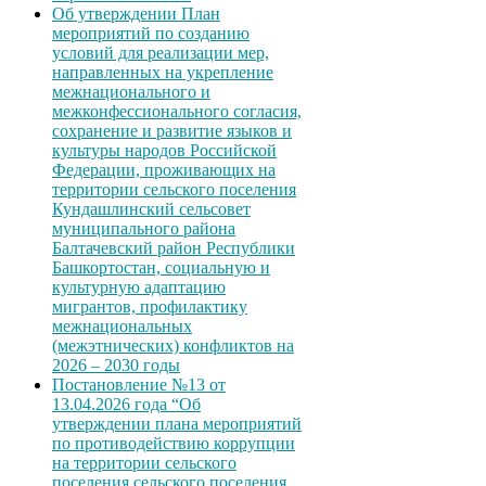
Об утверждении План
мероприятий по созданию
условий для реализации мер,
направленных на укрепление
межнационального и
межконфессионального согласия,
сохранение и развитие языков и
культуры народов Российской
Федерации, проживающих на
территории сельского поселения
Кундашлинский сельсовет
муниципального района
Балтачевский район Республики
Башкортостан, социальную и
культурную адаптацию
мигрантов, профилактику
межнациональных
(межэтнических) конфликтов на
2026 – 2030 годы
Постановление №13 от
13.04.2026 года “Об
утверждении плана мероприятий
по противодействию коррупции
на территории сельского
поселения сельского поселения