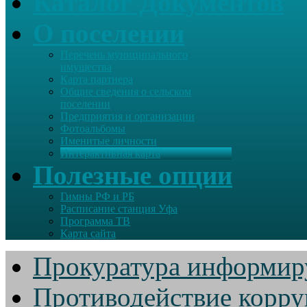
Каталог Документов
О поселении
Перечень муниципального
имущества
Карта партнера
Общие сведения о сельском
поселении
Предприятия и организации
Фотоальбомы
Именитые личности
Интерактивная карта
Полезные опции
Гимны РФ и РБ
Расписание станция Уфа
Программа ТВ
Карта сайта
Прокуратура информир
Противодействие корр