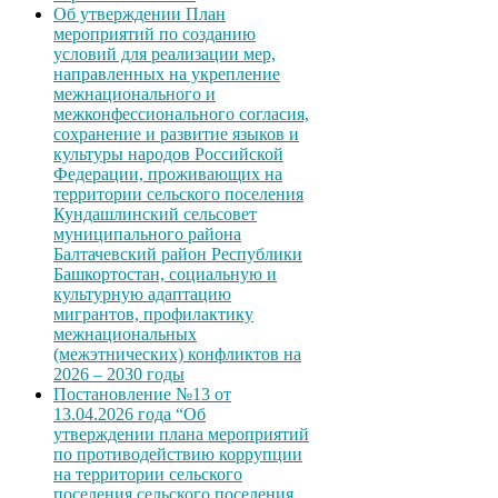
Об утверждении План
мероприятий по созданию
условий для реализации мер,
направленных на укрепление
межнационального и
межконфессионального согласия,
сохранение и развитие языков и
культуры народов Российской
Федерации, проживающих на
территории сельского поселения
Кундашлинский сельсовет
муниципального района
Балтачевский район Республики
Башкортостан, социальную и
культурную адаптацию
мигрантов, профилактику
межнациональных
(межэтнических) конфликтов на
2026 – 2030 годы
Постановление №13 от
13.04.2026 года “Об
утверждении плана мероприятий
по противодействию коррупции
на территории сельского
поселения сельского поселения