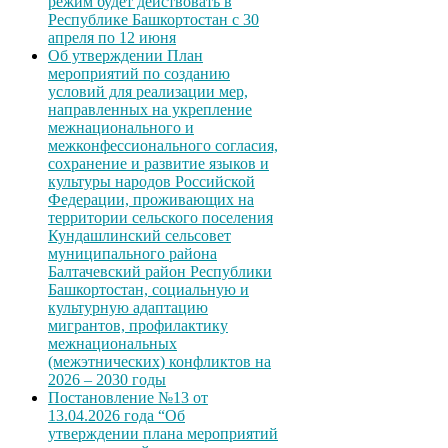
режим будет действовать в
Республике Башкортостан с 30
апреля по 12 июня
Об утверждении План
мероприятий по созданию
условий для реализации мер,
направленных на укрепление
межнационального и
межконфессионального согласия,
сохранение и развитие языков и
культуры народов Российской
Федерации, проживающих на
территории сельского поселения
Кундашлинский сельсовет
муниципального района
Балтачевский район Республики
Башкортостан, социальную и
культурную адаптацию
мигрантов, профилактику
межнациональных
(межэтнических) конфликтов на
2026 – 2030 годы
Постановление №13 от
13.04.2026 года “Об
утверждении плана мероприятий