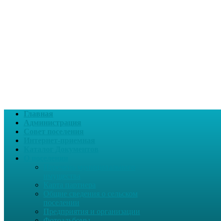
Главная
Администрация
Совет поселения
Интернет-приемная
Каталог Документов
О поселении
Перечень муниципального
имущества
Карта партнера
Общие сведения о сельском
поселении
Предприятия и организации
Фотоальбомы