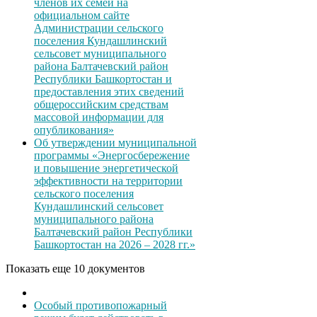
членов их семей на
официальном сайте
Администрации сельского
поселения Кундашлинский
сельсовет муниципального
района Балтачевский район
Республики Башкортостан и
предоставления этих сведений
общероссийским средствам
массовой информации для
опубликования»
Об утверждении муниципальной
программы «Энергосбережение
и повышение энергетической
эффективности на территории
сельского поселения
Кундашлинский сельсовет
муниципального района
Балтачевский район Республики
Башкортостан на 2026 – 2028 гг.»
Показать еще 10 документов
Особый противопожарный