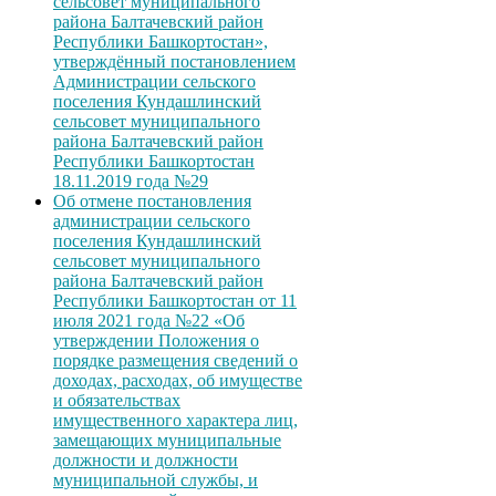
сельсовет муниципального
района Балтачевский район
Республики Башкортостан»,
утверждённый постановлением
Администрации сельского
поселения Кундашлинский
сельсовет муниципального
района Балтачевский район
Республики Башкортостан
18.11.2019 года №29
Об отмене постановления
администрации сельского
поселения Кундашлинский
сельсовет муниципального
района Балтачевский район
Республики Башкортостан от 11
июля 2021 года №22 «Об
утверждении Положения о
порядке размещения сведений о
доходах, расходах, об имуществе
и обязательствах
имущественного характера лиц,
замещающих муниципальные
должности и должности
муниципальной службы, и