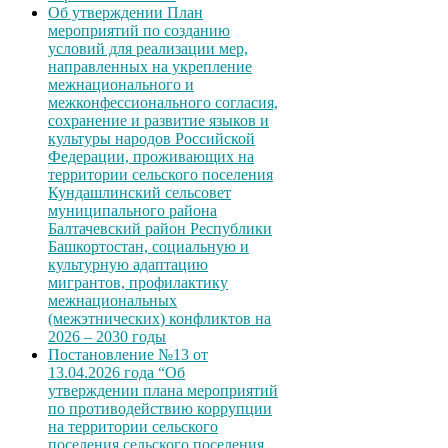
Об утверждении План
мероприятий по созданию
условий для реализации мер,
направленных на укрепление
межнационального и
межконфессионального согласия,
сохранение и развитие языков и
культуры народов Российской
Федерации, проживающих на
территории сельского поселения
Кундашлинский сельсовет
муниципального района
Балтачевский район Республики
Башкортостан, социальную и
культурную адаптацию
мигрантов, профилактику
межнациональных
(межэтнических) конфликтов на
2026 – 2030 годы
Постановление №13 от
13.04.2026 года “Об
утверждении плана мероприятий
по противодействию коррупции
на территории сельского
поселения сельского поселения