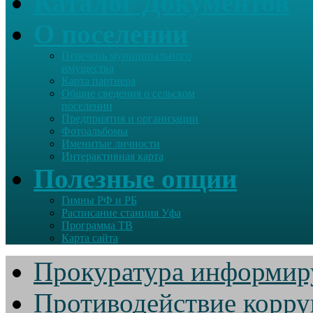
Каталог Документов
О поселении
Перечень муниципального
имущества
Карта партнера
Общие сведения о сельском
поселении
Предприятия и организации
Фотоальбомы
Именитые личности
Интерактивная карта
Полезные опции
Гимны РФ и РБ
Расписание станция Уфа
Программа ТВ
Карта сайта
Прокуратура информир
Противодействие корр