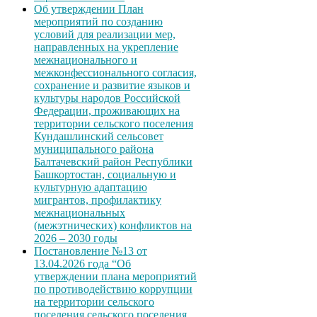
Об утверждении План
мероприятий по созданию
условий для реализации мер,
направленных на укрепление
межнационального и
межконфессионального согласия,
сохранение и развитие языков и
культуры народов Российской
Федерации, проживающих на
территории сельского поселения
Кундашлинский сельсовет
муниципального района
Балтачевский район Республики
Башкортостан, социальную и
культурную адаптацию
мигрантов, профилактику
межнациональных
(межэтнических) конфликтов на
2026 – 2030 годы
Постановление №13 от
13.04.2026 года “Об
утверждении плана мероприятий
по противодействию коррупции
на территории сельского
поселения сельского поселения