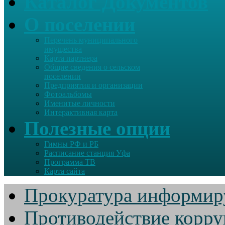
Каталог Документов
О поселении
Перечень муниципального
имущества
Карта партнера
Общие сведения о сельском
поселении
Предприятия и организации
Фотоальбомы
Именитые личности
Интерактивная карта
Полезные опции
Гимны РФ и РБ
Расписание станция Уфа
Программа ТВ
Карта сайта
Прокуратура информир
Противодействие корр