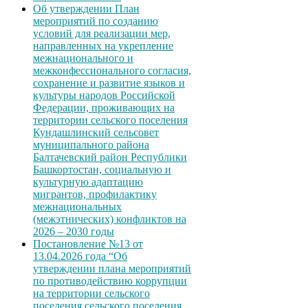
Об утверждении План
мероприятий по созданию
условий для реализации мер,
направленных на укрепление
межнационального и
межконфессионального согласия,
сохранение и развитие языков и
культуры народов Российской
Федерации, проживающих на
территории сельского поселения
Кундашлинский сельсовет
муниципального района
Балтачевский район Республики
Башкортостан, социальную и
культурную адаптацию
мигрантов, профилактику
межнациональных
(межэтнических) конфликтов на
2026 – 2030 годы
Постановление №13 от
13.04.2026 года “Об
утверждении плана мероприятий
по противодействию коррупции
на территории сельского
поселения сельского поселения