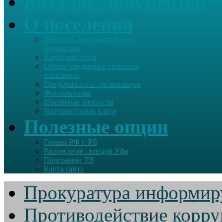
Каталог Документов
О поселении
Перечень муниципального
имущества
Карта партнера
Общие сведения о сельском
поселении
Предприятия и организации
Фотоальбомы
Именитые личности
Интерактивная карта
Полезные опции
Гимны РФ и РБ
Расписание станция Уфа
Программа ТВ
Карта сайта
Прокуратура информир
Противодействие корр