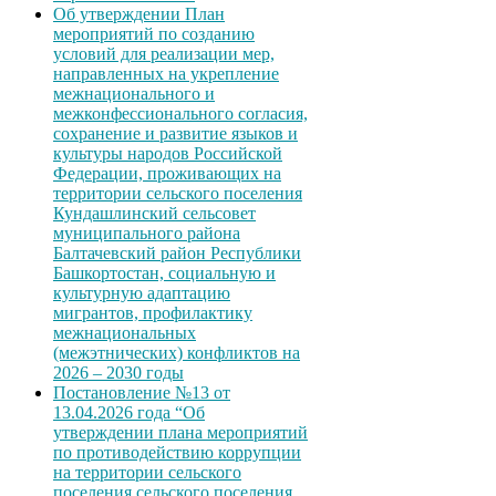
Об утверждении План
мероприятий по созданию
условий для реализации мер,
направленных на укрепление
межнационального и
межконфессионального согласия,
сохранение и развитие языков и
культуры народов Российской
Федерации, проживающих на
территории сельского поселения
Кундашлинский сельсовет
муниципального района
Балтачевский район Республики
Башкортостан, социальную и
культурную адаптацию
мигрантов, профилактику
межнациональных
(межэтнических) конфликтов на
2026 – 2030 годы
Постановление №13 от
13.04.2026 года “Об
утверждении плана мероприятий
по противодействию коррупции
на территории сельского
поселения сельского поселения