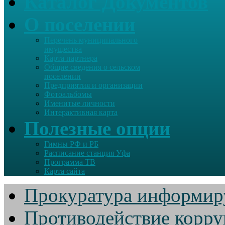
Каталог Документов
О поселении
Перечень муниципального
имущества
Карта партнера
Общие сведения о сельском
поселении
Предприятия и организации
Фотоальбомы
Именитые личности
Интерактивная карта
Полезные опции
Гимны РФ и РБ
Расписание станция Уфа
Программа ТВ
Карта сайта
Прокуратура информир
Противодействие корр