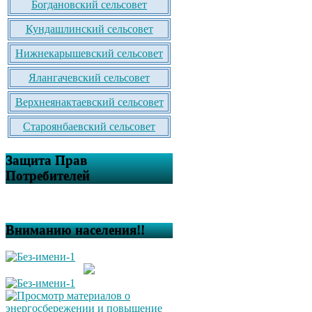
Богдановский сельсовет
Кундашлинский сельсовет
Нижнекарышевский сельсовет
Ялангачевский сельсовет
Верхнеянактаевский сельсовет
Староянбаевский сельсовет
Защита Прав
Потребителей
Вниманию населения!!