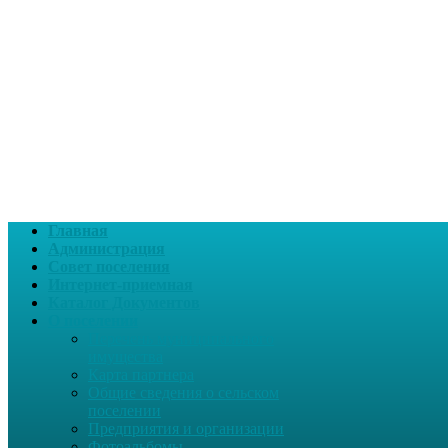
Главная
Администрация
Совет поселения
Интернет-приемная
Каталог Документов
О поселении
Перечень муниципального
имущества
Карта партнера
Общие сведения о сельском
поселении
Предприятия и организации
Фотоальбомы