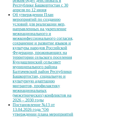
режим будет действовать в
Республике Башкортостан с 30
апреля по 12 июня
Об утверждении План
мероприятий по созданию
условий для реализации мер,
направленных на укрепление
межнационального и
межконфессионального согласия,
сохранение и развитие языков и
культуры народов Российской
Федерации, проживающих на
территории сельского поселения
Кундашлинский сельсовет
муниципального района
Балтачевский район Республики
Башкортостан, социальную и
культурную адаптацию
мигрантов, профилактику
межнациональных
(межэтнических) конфликтов на
2026 – 2030 годы
Постановление №13 от
13.04.2026 года “Об
утверждении плана мероприятий