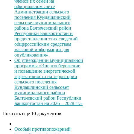
членов их семей на
официальном сайте
Администрации сельского
поселения Кундашлинский
сельсовет муниципального
района Балтачевский район
Республики Башкортостан и
предоставления этих сведений
общероссийским средствам
массовой информации для
опубликования»
Об утверждении муниципальной
программы «Энергосбережение
и повышение энергетической
эффективности на территории
сельского поселения
Кундашлинский сельсовет
муниципального района
Балтачевский район Республики
Башкортостан на 2026 – 2028 гг.»
Показать еще 10 документов
Особый противопожарный