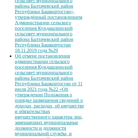
сельсовет муниципального
района Балтачевский район
Республики Башкортостан»,
утверждённый постановлением
Администрации сельского
поселения Кундашлинский
сельсовет муниципального
района Балтачевский район
Республики Башкортостан
18.11.2019 года №29
Об отмене постановления
администрации сельского
поселения Кундашлинский
сельсовет муниципального
района Балтачевский район
Республики Башкортостан от 11
июля 2021 года №22 «Об
утверждении Положения о
порядке размещения сведений о
доходах, расходах, об имуществе
и обязательствах
имущественного характера лиц,
замещающих муниципальные
должности и должности
муниципальной службы, и